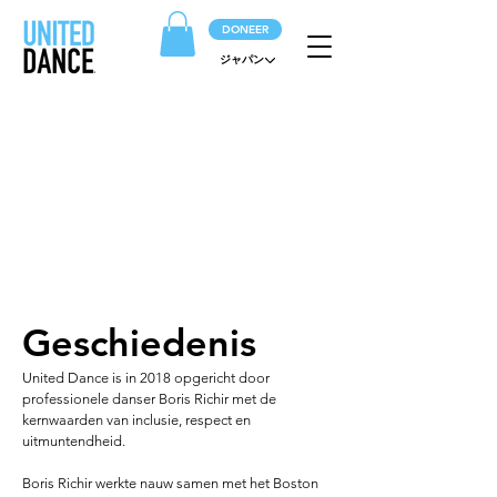
DONEER
ジャパン
OVER
Uitmuntendheid in lesgeven sinds
2018
Geschiedenis
United Dance is in 2018 opgericht door
professionele danser Boris Richir met de
kernwaarden van inclusie, respect en
uitmuntendheid.
Boris Richir werkte nauw samen met het Boston