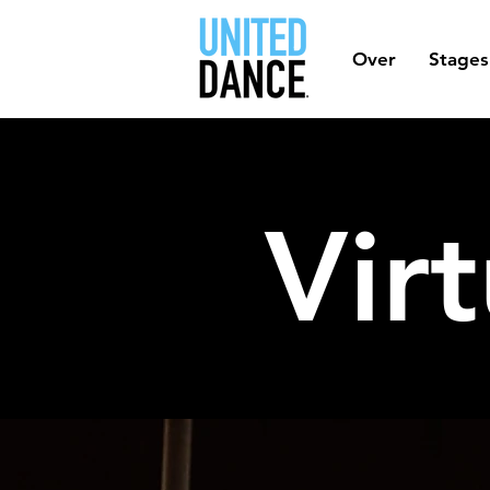
Over
Stages
Vir