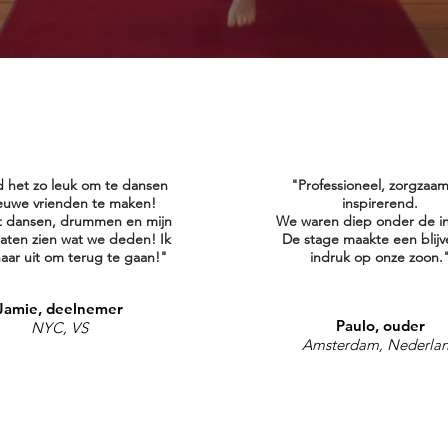
d het zo leuk om te dansen
"Professioneel, zorgzaa
euwe vrienden te maken!
inspirerend.
t dansen, drummen en mijn
We waren diep onder de i
laten zien wat we deden! Ik
De stage maakte een blij
 naar uit om terug te gaan!"
indruk op onze zoon.
Jamie, deelnemer
Paulo, ouder
NYC, VS
Amsterdam, Nederla