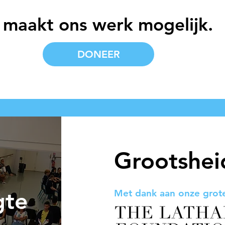
 maakt ons werk mogelijk.
DONEER
Grootshei
gte
Met dank aan onze grote