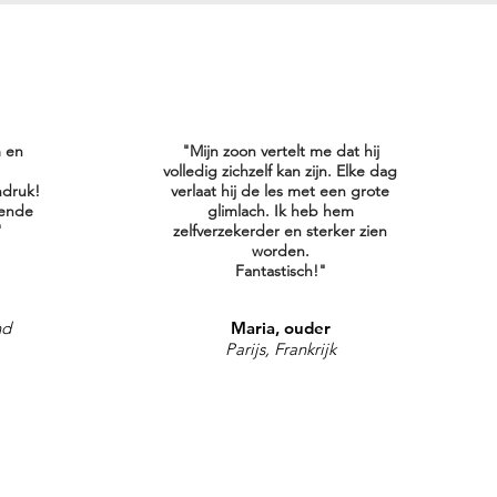
m en
"Mijn zoon vertelt me dat hij
volledig zichzelf kan zijn. Elke dag
ndruk!
verlaat hij de les met een grote
vende
glimlach. Ik heb hem
"
zelfverzekerder en sterker zien
worden.
Fantastisch!"
nd
Maria, ouder
Parijs, Frankrijk