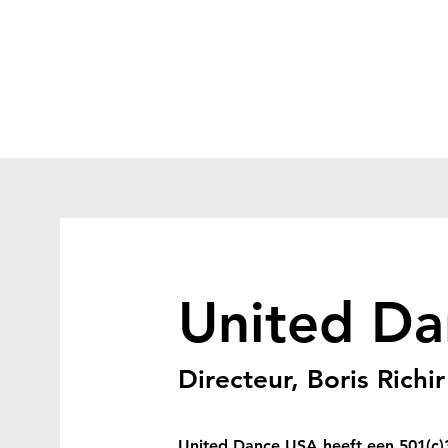
United Da
Directeur, Boris Richir
United Dance USA heeft een 501(c)3 