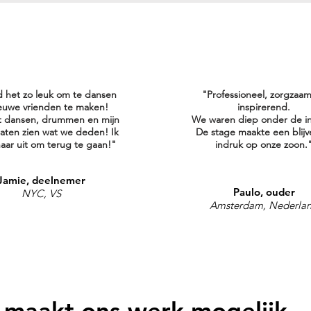
d het zo leuk om te dansen
"Professioneel, zorgzaa
euwe vrienden te maken!
inspirerend.
t dansen, drummen en mijn
We waren diep onder de i
laten zien wat we deden! Ik
De stage maakte een blij
 naar uit om terug te gaan!"
indruk op onze zoon.
Jamie, deelnemer
Paulo, ouder
NYC, VS
Amsterdam, Nederla
 maakt ons werk mogelijk.