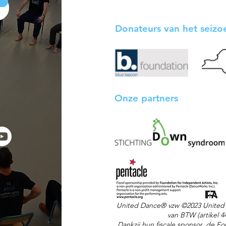
Donateurs van het seiz
Onze partners
United Dance® vzw
©2023 United
van BTW (artikel 
Dankzij hun fiscale sponsor, de F