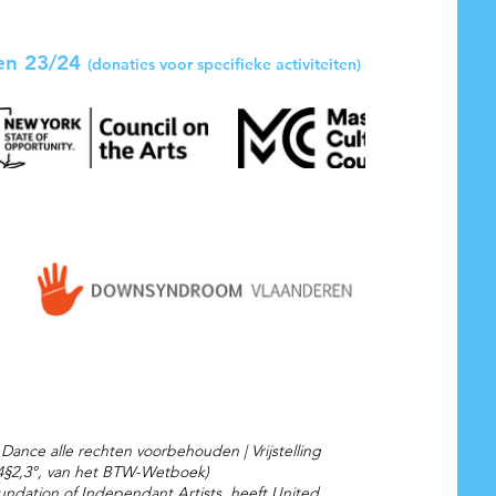
oen 23/24
(donaties voor specifieke activiteiten)
 Dance alle rechten voorbehouden |
Vrijstelling
44§2,3°, van het BTW-Wetboek)
oundation of Independant Artists, heeft United