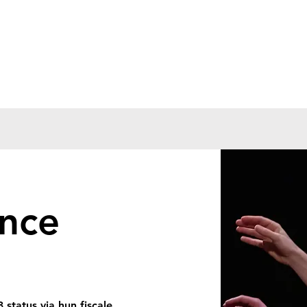
nce
status via hun fiscale