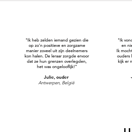
"Ik heb zelden iemand gezien die
"Ik von
op zo'n positieve en zorgzame
en ni
manier zoveel uit zijn deelnemers
Ik moch
kon halen.
De leraar zorgde ervoor
ouders 
dat ze hun grenzen overlegden,
kijk er
het was ongelooflijk!"
Julie, ouder
Antwerpen, België
U