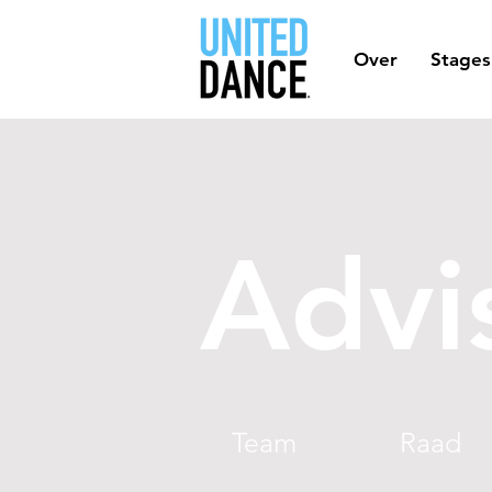
Over
Stages
Advi
Team
Raad