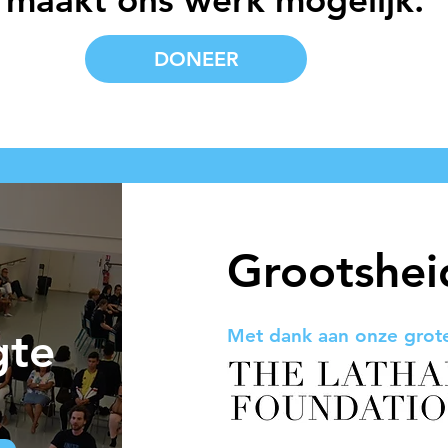
DONEER
Grootshei
gte
Met dank aan onze grote