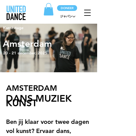
DONEER
ジャパン
Kunststage
Amsterdam
20 - 21 december, 2025
AMSTERDAM
DANS MUZIEK
KUNST
Ben jij klaar voor twee dagen 
vol kunst? Ervaar dans, 