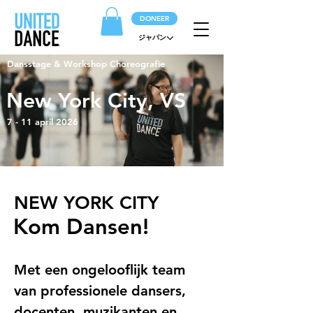
DONEER
ジャパン
Dansstage & Workshop Choreografie
New York City, VS
7 - 11 april 2026
NEW YORK CITY
Kom Dansen!
Met een ongelooflijk team 
van professionele dansers, 
docenten, muzikanten en 