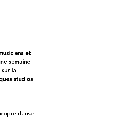
usiciens et 
une semaine, 
sur la 
ques studios 
propre danse 