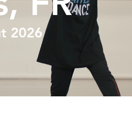
s, FR
ût 2026