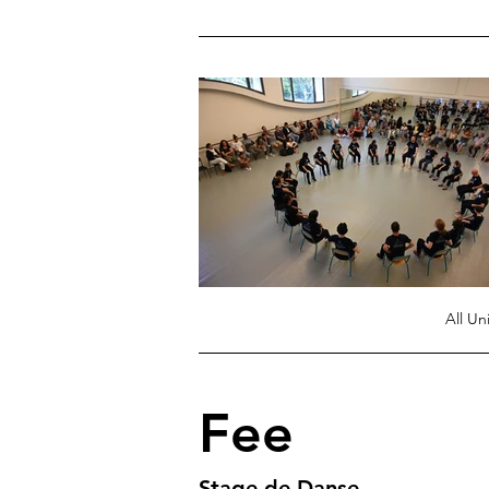
All Un
Fee
Stage de Danse