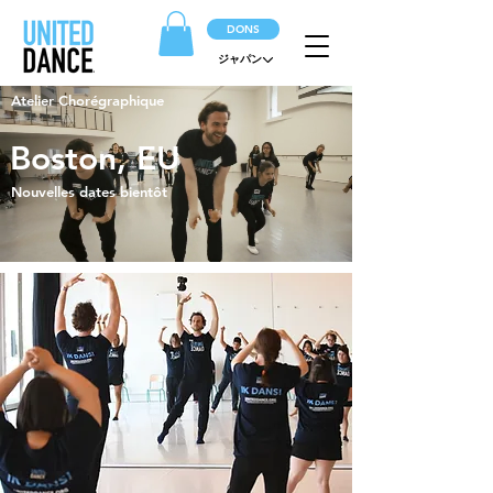
DONS
ジャパン
Atelier Chorégraphique
Boston, EU
Nouvelles dates bientôt