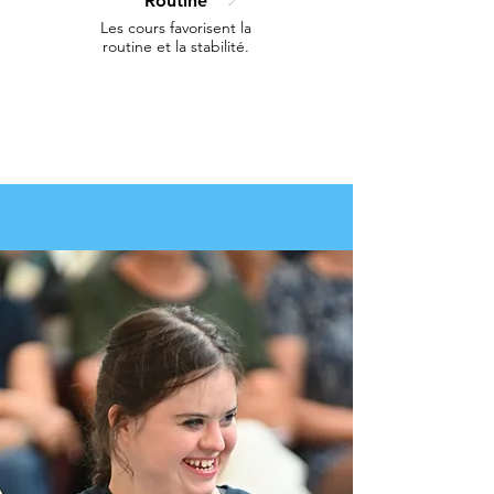
Routine
Se concentrer
Les cours favorisent la
Activités multiples et rythme
routine et la stabilité.
pour garder l'attention et la
concentration.