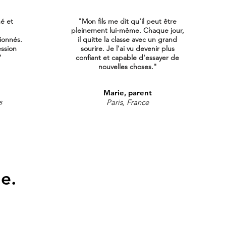
né et
"Mon fils me dit qu'il peut être
pleinement lui-même. Chaque jour,
ionnés.
il quitte la classe avec un grand
ession
sourire. Je l'ai vu devenir plus
"
confiant et capable d'essayer de
nouvelles choses."
Marie, parent
s
Paris, France
e.