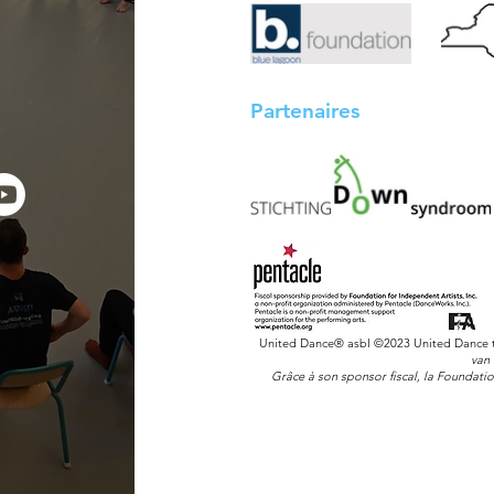
Partenaires
United Dance® asbl
©2023 United Dance t
van
Grâce à son sponsor fiscal, la Foundati