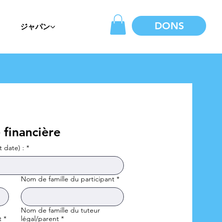
DONS
ジャパン
financière
t date) :
*
Nom de famille du participant
*
Nom de famille du tuteur
t
*
légal/parent
*