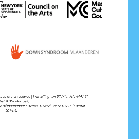
ous droits réservés |
Vrijstelling van BTW (article 44§2,3°,
 het BTW-Wetboek)
on of Independent Artists, United Dance USA a le statut
501(c)3.