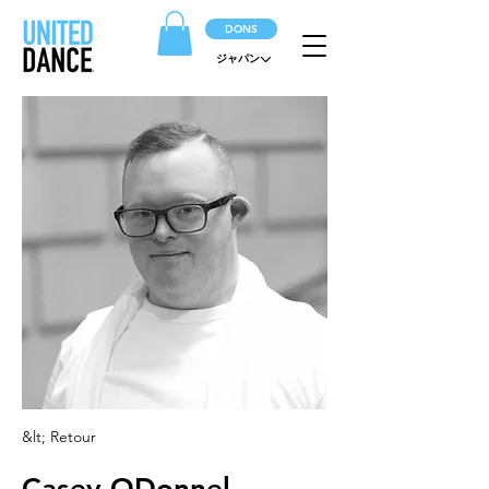
DONS
ジャパン
&lt; Retour
Casey ODonnel