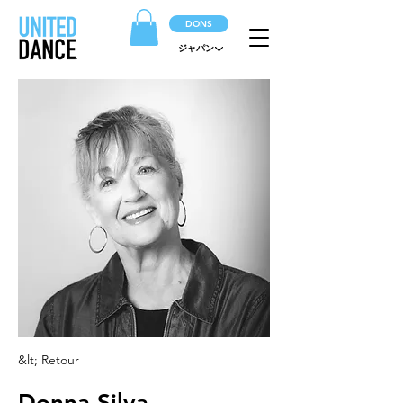
DONS
ジャパン
&lt; Retour
Donna Silva