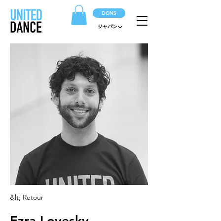
DONS
ジャパン
&lt; Retour
Ezra Lovesky