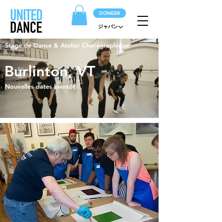
DONEER
ジャパン
Stage de Danse & Atelier Chorégraphique
Burlinton, VT
Nouvelles dates bientôt