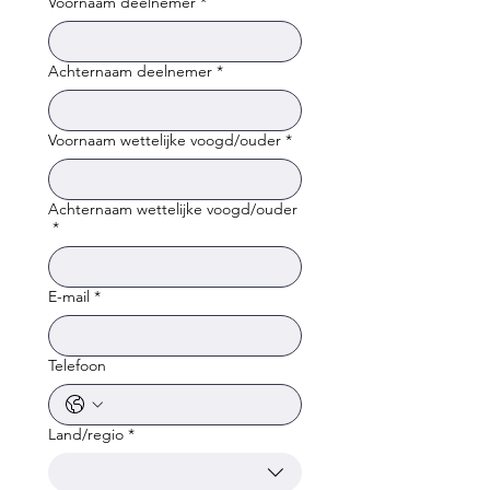
Voornaam deelnemer
*
Achternaam deelnemer
*
Voornaam wettelijke voogd/ouder
*
Achternaam wettelijke voogd/ouder
*
E-mail
*
Telefoon
Land/regio
*
Meerregelig adres