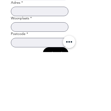
Adres
*
Woonplaats
*
Postcode
*
Volgende
Blijf op de hoogte
Voer uw e-mailadres in
Stuur op