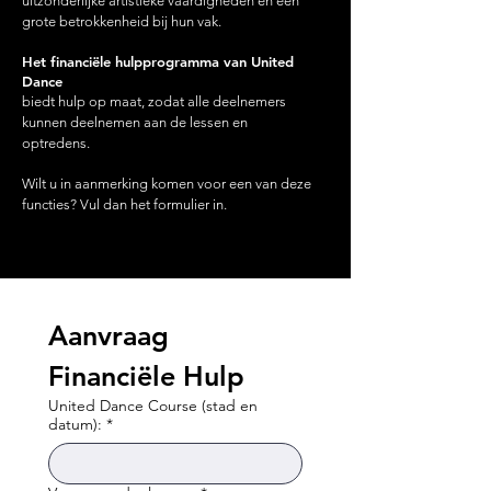
uitzonderlijke artistieke vaardigheden en een
grote betrokkenheid bij hun vak.
Het financiële hulpprogramma van United
Dance
biedt hulp op maat, zodat alle deelnemers
kunnen deelnemen aan de lessen en
optredens.
Wilt u in aanmerking komen voor een van deze
functies? Vul dan het formulier in.
Aanvraag 
Financiële Hulp
United Dance Course (stad en
datum):
*