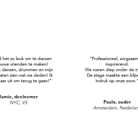
d het zo leuk om te dansen
"Professioneel, zorgzaa
euwe vrienden te maken!
inspirerend.
t dansen, drummen en mijn
We waren diep onder de i
laten zien wat we deden! Ik
De stage maakte een blij
 naar uit om terug te gaan!"
indruk op onze zoon.
Jamie, deelnemer
Paulo, ouder
NYC, VS
Amsterdam, Nederla