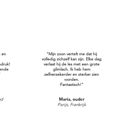
m en
"Mijn zoon vertelt me dat hij
volledig zichzelf kan zijn. Elke dag
ndruk!
verlaat hij de les met een grote
vende
glimlach. Ik heb hem
"
zelfverzekerder en sterker zien
worden.
Fantastisch!"
nd
Maria, ouder
Parijs, Frankrijk