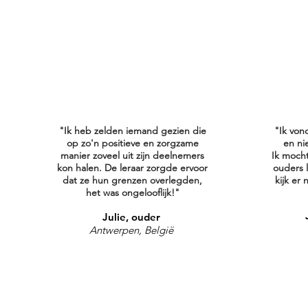
"Ik heb zelden iemand gezien die
"Ik von
op zo'n positieve en zorgzame
en ni
manier zoveel uit zijn deelnemers
Ik moch
kon halen.
De leraar zorgde ervoor
ouders 
dat ze hun grenzen overlegden,
kijk er
het was ongelooflijk!"
Julie, ouder
Antwerpen, België