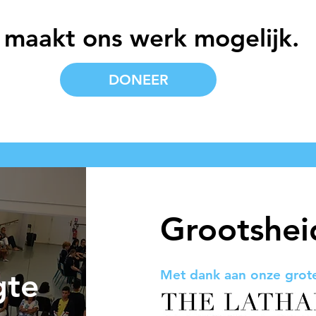
 maakt ons werk mogelijk.
DONEER
Grootshei
gte
Met dank aan onze grote