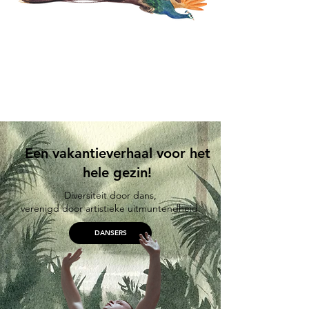
Een vakantieverhaal voor het
hele gezin!
Diversiteit door dans,
verenigd door artistieke uitmuntendheid.
DANSERS