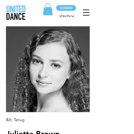
DONEER
ジャパン
&lt; Terug
Juliette Brown