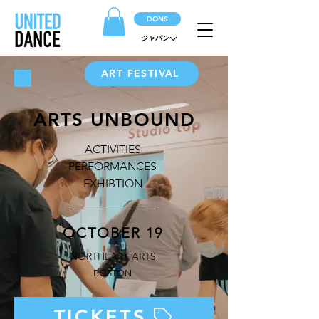
DONS
ジャパン
ART FESTIVAL
ARTS UNBOUND
ACTIVITIES
PERFORMANCES
EXHIBTION
OCTOBER 19
NORTHEAST ARTS
BOSTON
TICKETS