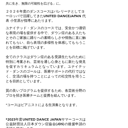
共に生き、無限の可能性を広げる」に。
２０２６年度のダンスコースはバレリーナとしてヨ
ーロッパで活躍してきたUNITED DANCEJAPAN 代
表 小笠原が指導にあたります。
ユナイテッド・ダンスのコースでは、安全かつ適切
な表現の場を提供する中で、ダウン症のある人たち
とそのご家族に踊りへの素晴らしさや情熱に直に触
れてもらい、自ら表現の多様性を体感してもらうこ
とを目標に掲げています。
全てのクラスはダウン症のある受講生たちのために
特別に考案され、芸術を通し心身ともに新たな発見
を促すカリキュラムとなっています。ユナイテッ
ド・ダンスのゴールは、医療サポートの代行ではな
く、交流の場を持つことによっての社交性を培うこ
とを目的としています。
質の良いプログラムを提供するため、各芸術分野の
プロを招き医療チームと提携を組んでいます。
*コースはピアニストによる生演奏となります。
*2023
年度UNITED DANCE JAPANサマーコースは
公益財団法人日本ダウン症協会(JDS)の後援申請の