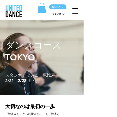
DONATE
ジャパン
ダンスコース
TOKYO
スタジオアッシュ 恵比寿
2/21 - 2/23 土～月
大切なのは最初の一歩
「障害があるから制限がある」を「障害と