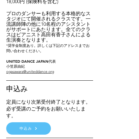
18,000円 (保険料を含
む)
プロのダンサーも利用する本格的なス
タジオにて開催されるクラスです。一
流講師陣の他に10名程のアシスタント
がサポートにあたります。全てのクラ
スはピアニスト高田有香子さんによる
生演奏となります。
*奨学金制度あり。
詳しくは下記のアドレスまでお
問い合わせください。
UNITED DANCE JAP
AN代表
小笠原由紀
ogasawara@uniteddance.org
申込み
定員になり次第受付終了となります。
必ず受講のご予約をお願いいたしま
す。
申込み