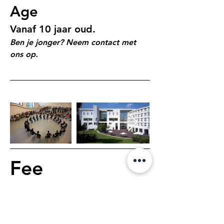
Age
Vanaf 10 jaar oud.
Ben je jonger? Neem contact met 
ons op.
Fee
€
120
Financiële hulp is beschikbaar, neem 
contact met ons op voor meer 