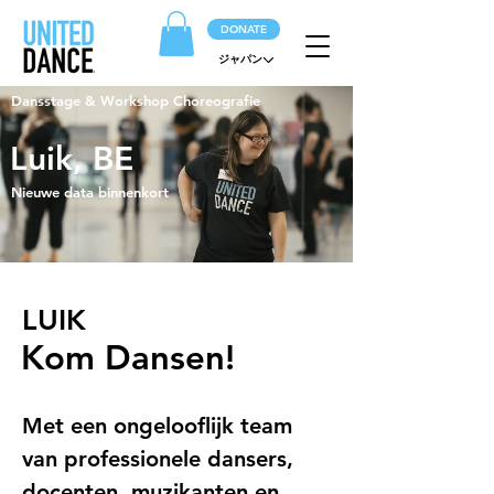
DONATE
ジャパン
Dansstage & Workshop Choreografie
Luik, BE
Nieuwe data binnenkort
LUIK
Kom Dansen!
Met een ongelooflijk team 
van professionele dansers, 
docenten, muzikanten en 