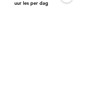
uur les per dag
Dansstage en workshop 
choreografie
€140 Euro, 4 dagen, 
1u40 les per dag
1 leerkracht, 4 assistent 
leerkrachten, 1 en 1 
muzikant in een prachtige 
dansstudio.
Financiële hulp is beschikbaar, neem 
contact met ons op voor meer 
informatie.