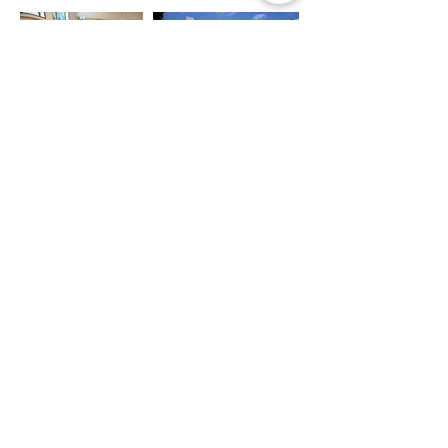
Fee
€120
Une aide financière est disponible, 
veuillez nous contacter pour plus 
d'informations.
Registration